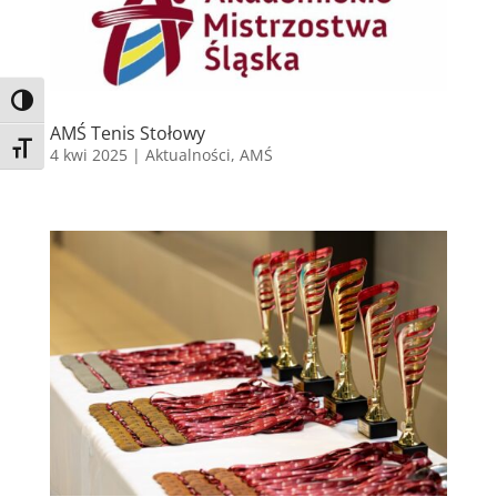
Toggle High Contrast
AMŚ Tenis Stołowy
Toggle Font size
4 kwi 2025
|
Aktualności
,
AMŚ