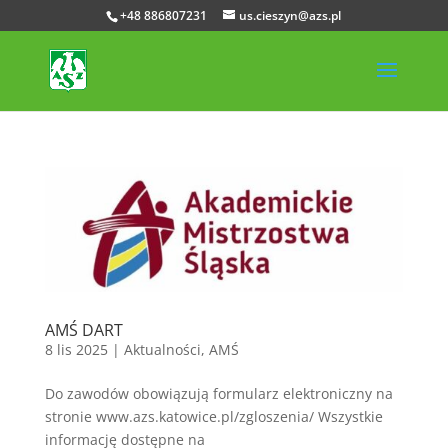
+48 886807231
us.cieszyn@azs.pl
AMŚ DART
8 lis 2025
|
Aktualności
,
AMŚ
Do zawodów obowiązują formularz elektroniczny na
stronie www.azs.katowice.pl/zgloszenia/ Wszystkie
informację dostępne na