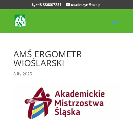
+48 886807231
us.cieszyn@azs.pl
AMŚ ERGOMETR
WIOŚLARSKI
8 lis 2025