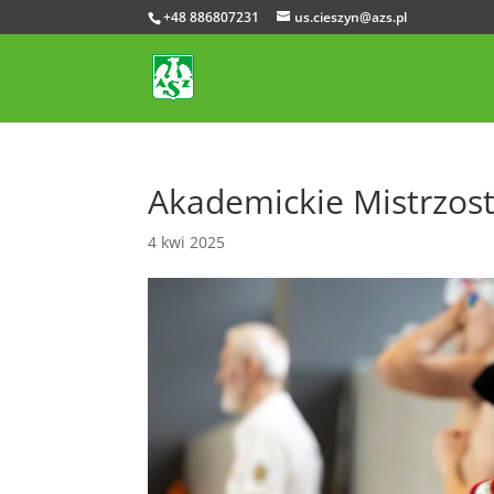
+48 886807231
us.cieszyn@azs.pl
Akademickie Mistrzost
4 kwi 2025